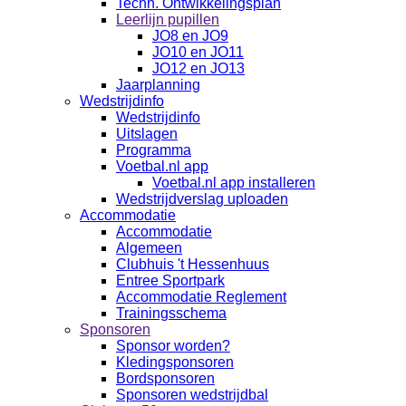
Techn. Ontwikkelingsplan
Leerlijn pupillen
JO8 en JO9
JO10 en JO11
JO12 en JO13
Jaarplanning
Wedstrijdinfo
Wedstrijdinfo
Uitslagen
Programma
Voetbal.nl app
Voetbal.nl app installeren
Wedstrijdverslag uploaden
Accommodatie
Accommodatie
Algemeen
Clubhuis 't Hessenhuus
Entree Sportpark
Accommodatie Reglement
Trainingsschema
Sponsoren
Sponsor worden?
Kledingsponsoren
Bordsponsoren
Sponsoren wedstrijdbal