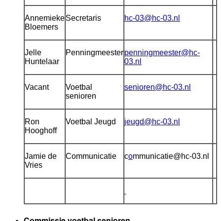
Annemieke
Secretaris
hc-03@hc-03.nl
Bloemers
Jelle
Penningmeester
penningmeester@hc-
Huntelaar
03.nl
Vacant
Voetbal
senioren@hc-03.nl
senioren
Ron
Voetbal Jeugd
jeugd@hc-03.nl
Hooghoff
Jamie de
Communicatie
c
o
mmunicatie@hc-03.nl
Vries
Commissie voetbal senioren