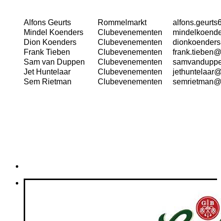
Alfons Geurts
Rommelmarkt
alfons.geurt
Mindel Koenders
Clubevenementen
mindelkoend
Dion Koenders
Clubevenementen
dionkoender
Frank Tieben
Clubevenementen
frank.tieben
Sam van Duppen
Clubevenementen
samvanduppe
Jet Huntelaar
Clubevenementen
jethuntelaar
Sem Rietman
Clubevenementen
semrietman@