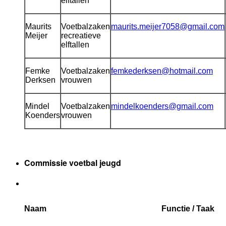
elftallen
Maurits
Voetbalzaken
maurits.meijer7058@gmail.com
Meijer
recreatieve
elftallen
Femke
Voetbalzaken
femkederksen@hotmail.com
Derksen
vrouwen
Mindel
Voetbalzaken
mindelkoenders@gmail.com
Koenders
vrouwen
Commissie voetbal jeugd
Naam
Functie / Taak