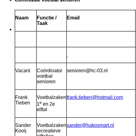
Naam
Functie /
Email
Taak
Vacant
Coördinator
senioren@hc-03.nl
voetbal
senioren
Frank
Voetbalzaken
frank.tieben@hotmail.com
Tieben
e
1
en 2e
elftal
Sander
Voetbalzaken
sander@hakosmart.nl
Kooij
recreatieve