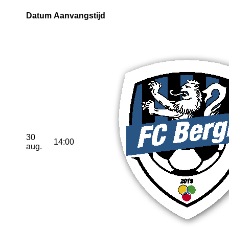
Datum
Aanvangstijd
30
14:00
aug.